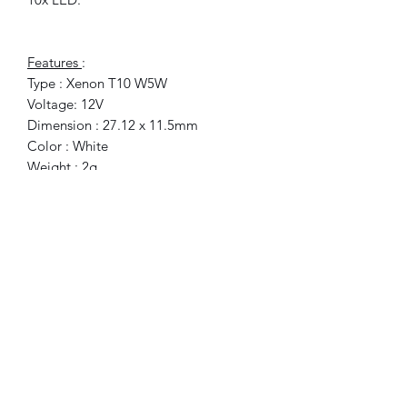
Features
:
Type : Xenon T10 W5W
Voltage: 12V
Dimension : 27.12 x 11.5mm
Color : White
Weight : 2g
Easy to use, low power
consumption,
Commonly used for interior lights
to replace old festoon
Designed with flexible strip, easy to
fold and durable
No delay in lighting
Simple to install and clean
Can be used in decorative lights,
LED lights and license plate
Included
: