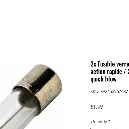
2x Fusible ver
action rapide /
quick blow
SKU: 393453967487
Price
€1.99
Quantity
*