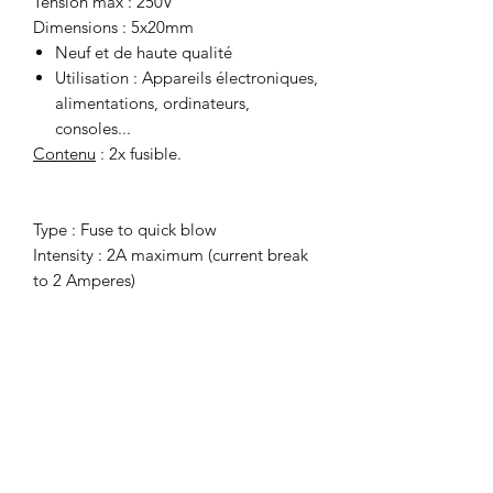
Tension max : 250V
Dimensions : 5x20mm
Neuf et de haute qualité
Utilisation : Appareils électroniques,
alimentations, ordinateurs,
consoles...
Contenu
: 2x fusible.
Type : Fuse to quick blow
Intensity : 2A maximum (current break
to 2 Amperes)
Voltage max : 250 V
Dimensions : 5x20mm
New and high quality product
Used for : electronic devices, power
supply, computers, consoles...
Included
: 2x Fuse.