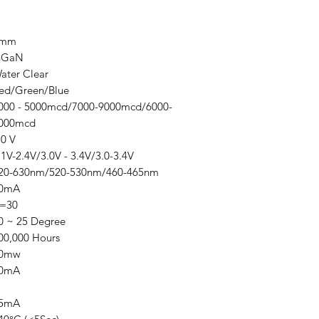
5mm
nGaN
ater Clear
ed/Green/Blue
000 - 5000mcd/7000-9000mcd/6000-
000mcd
.0 V
.1V-2.4V/3.0V - 3.4V/3.0-3.4V
20-630nm/520-530nm/460-465nm
0mA
=30
0 ~ 25 Degree
00,000 Hours
0mw
0mA
5mA