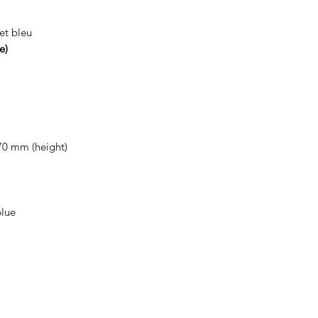
et bleu
de)
70 mm (height)
blue