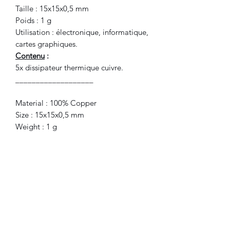
Taille : 15x15x0,5 mm
Poids : 1 g
Utilisation : électronique, informatique,
cartes graphiques.
Contenu
:
5x dissipateur thermique cuivre.
___________________
Material : 100% Copper
Size : 15x15x0,5 mm
Weight : 1 g
Application : electronics, computers,
graphic cards.
Included
:
5x copper heat sink.