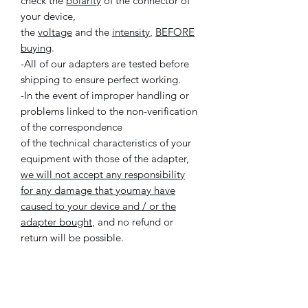
check the
polarity
of the connector of
your device,
the
voltage
and the
intensity
,
BEFORE
buying
.
-All of our adapters are tested before
shipping to ensure perfect working.
-In the event of improper handling or
problems linked to the non-verification
of the correspondence
of the technical characteristics of your
equipment with those of the adapter,
we will not accept any responsibility
for any damage that you
may have
caused to your device and / or the
adapter bought
, and no refund or
return will be possible.
Attention
:
-Lisez bien les caractéristiques de
l'adaptateur, vérifiez bien la
polarité
du