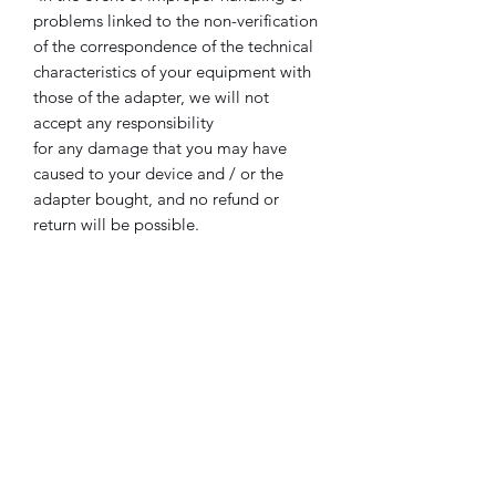
problems linked to the non-verification
of the correspondence of the technical
characteristics of your equipment with
those of the adapter, we will not
accept any responsibility
for any damage that you may have
caused to your device and / or the
adapter bought, and no refund or
return will be possible.
Attention
:
-Lisez bien les caractéristiques de
l'adaptateur, vérifiez bien la
polarité
du
connecteur de votre appareil, la
tension
et l'
intensité,
AVANT d'acheter
.
-Tous nos adaptateurs sont testés avant
l'envoi, afin d'assurer le parfait
fonctionnement.
-En cas de mauvaise manipulation ou