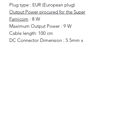
Plug type : EUR (European plug)
Output Power procured for the Super
Famicom
: 8 W
Maximum Output Power : 9 W
Cable length: 100 cm
DC Connector Dimension : 5.5mm x
2.1mm
DC Connector polarity : Negative
inside, Positive Outside
Operation led : LED
Perfectly adapted for the SUPER
FAMICOM (tested)
Overload protection, over voltage
protection
For power sector 100 to 240V,
European plug
European plug (for countries out of
Europe, you will need a low cost
plug adapter)