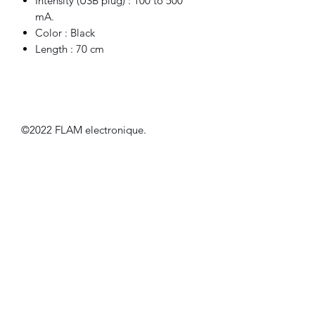
Intensity (USB plug) : 100 to 500
mA.
Color : Black
Length : 70 cm
©2022 FLAM electronique.
Reviews
4.0
Rated 4 out of 5 stars.
5
0
4
1
3
0
2
0