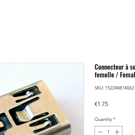
Connecteur à s
femelle / Femal
SKU: 152248814062
Price
€1.75
Quantity
*