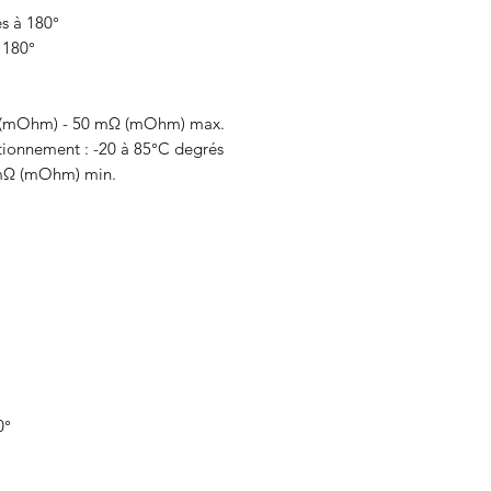
s à 180°
 180°
Ω (mOhm) - 50 mΩ (mOhm) max.
tionnement : -20 à 85°C degrés
 mΩ (mOhm) min.
0°