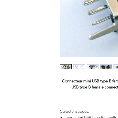
Connecteur mini USB type B fem
USB type B female connecto
Caractéristiques
:
Type: mini USB type B femelle