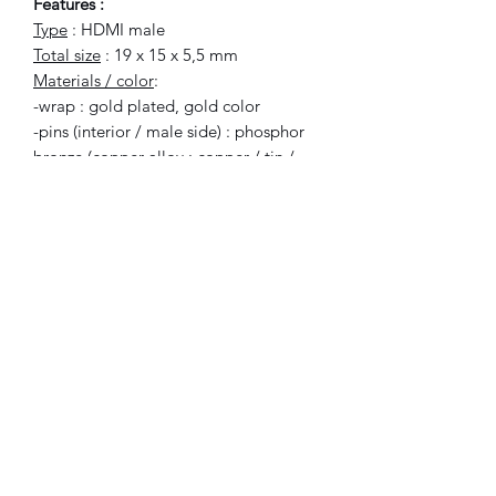
Features :
Type
: HDMI male
Total size
: 19 x 15 x 5,5 mm
Materials / color
:
-wrap : gold plated, gold color
-pins (interior / male side) : phosphor
bronze (copper alloy : copper / tin /
phoshorus)
-pins (side to solder) : iron, color silver
Number
of pins
: 19 pins to 180°, gold
plated
Number of paws
: 4 paws to 90°
Contact resistance
:≤30mΩ
Insulation Resistance
：≥100M Ω
Operation Temperature Range
: -20 to
85°C
Included :
1x connector to solder.