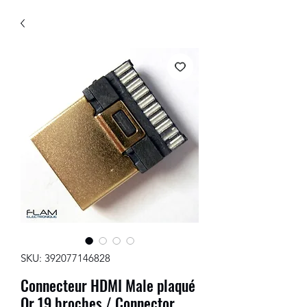
SKU: 392077146828
Connecteur HDMI Male plaqué
Or 19 broches / Connector