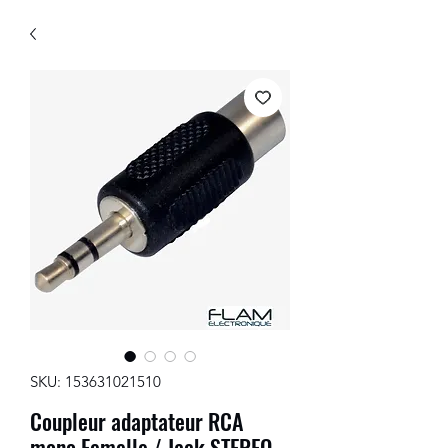
SKU: 153631021510
Coupleur adaptateur RCA
mono Femelle / Jack STEREO