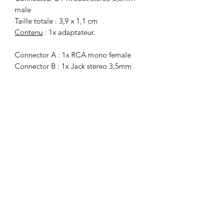
male
Taille totale : 3,9 x 1,1 cm
Contenu
: 1x adaptateur.
Connector A : 1x RCA mono female
Connector B : 1x Jack stereo 3,5mm
male
Total size : 3,2 x 1,1 cm
Included
: 1x adapter.
©2022-2023 FLAM electronique.
No Reviews Yet
Share your thoughts. Be the first to leave
a review.