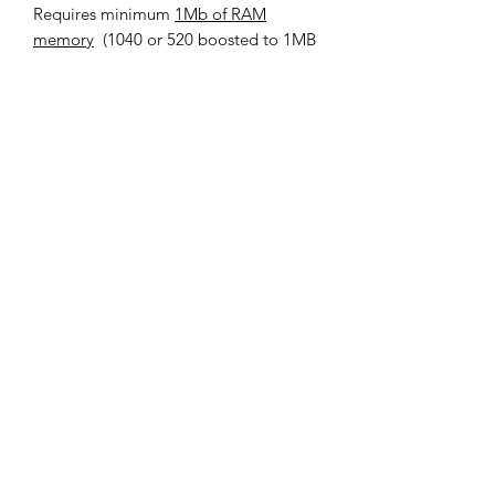
Requires minimum
1Mb of RAM
memory
(1040 or 520 boosted to 1MB
or more, MegaST/STE).
very useful: this avoid to open your
ST for replace the TOS rom chips.
Easy to use: just launch the
program, the ST will restart on TOS
2.06.
Compatible Atari ST / STF / STE /
MegaST / MegaSTE with with at
least 1 MB
©2021 FLAM electronique.
No Reviews Yet