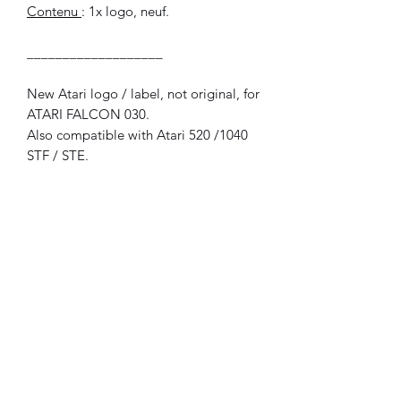
Contenu
: 1x logo, neuf.
___________________
New Atari logo / label, not original, for
ATARI FALCON 030.
Also compatible with Atari 520 /1040
STF / STE.
In plastic material, with high quality
3M adhesive.
Included
:
1x label, new.
©2022 FLAM electronique.