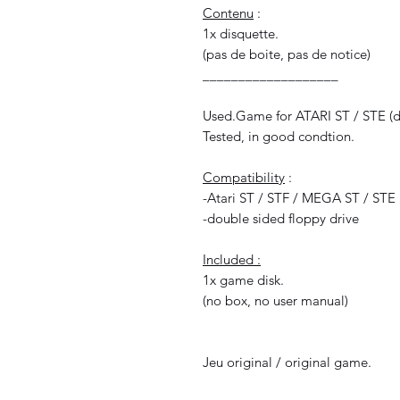
Contenu
:
1x disquette.
(pas de boite, pas de notice)
___________________
Used.Game for ATARI ST / STE (do
Tested, in good condtion.
Compatibility
:
-Atari ST / STF / MEGA ST / STE
-double sided floppy drive
Included :
1x game disk.
(no box, no user manual)
Jeu original / original game.