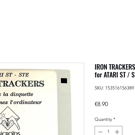
IRON TRACKERS 
for ATARI ST / 
SKU: 153516156389
Price
€8.90
Quantity
*