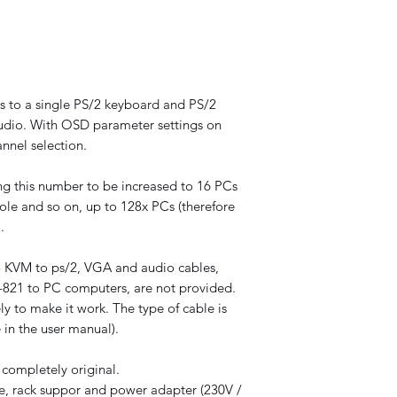
s to a single PS/2 keyboard and PS/2
udio. With OSD parameter settings on
annel selection.
ng this number to be increased to 16 PCs
le and so on, up to 128x PCs (therefore
.
5 KVM to ps/2, VGA and audio cables,
-821 to PC computers, are not provided.
y to make it work. The type of cable is
 in the user manual).
completely original.
le, rack suppor and power adapter (230V /