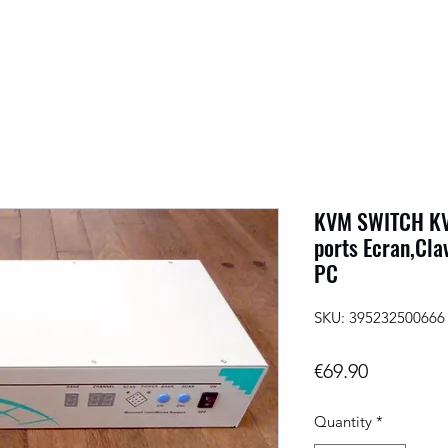
KVM SWITCH KV
ports Ecran,Cla
PC
SKU: 395232500666
Price
€69.90
Quantity
*