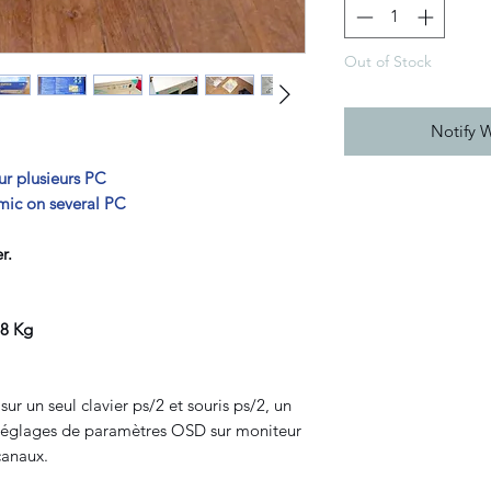
Out of Stock
Notify 
ur plusieurs PC
mic on several PC
r.
,8 Kg
r un seul clavier ps/2 et souris ps/2, un
 réglages de paramètres OSD sur moniteur
canaux.