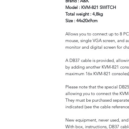
Brand : A&K
Model : KVM-821 SWITCH
Total weight : 4,8kg
Size : 44x20x9cm
Allows you to connect up to 8 PC
mouse, single VGA screen, and a
monitor and digital screen for ch
A DB37 cable is provided, allowi
by adding another KVM-821 conso
maximum 16x KVM-821 consoles)
Please note that the special DB2
allowing you to connect the KVM
They must be purchased separatel
indicated (see the cable reference
New equipment, never used, and 
With box, instructions, DB37 cab