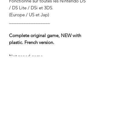
Fonctionne sur toutes les Nintendo DS
/ DS Lite / DSi et 3DS.
(Europe / US et Jap)
_________________
Complete original game, NEW with
plastic. French version.
Not zoned game.
Works with all Nintendo DS / DS Lite /
Dsi and 3DS systems
(Europe / US and Jap)
©2021 FLAM electronique.
No Reviews Yet