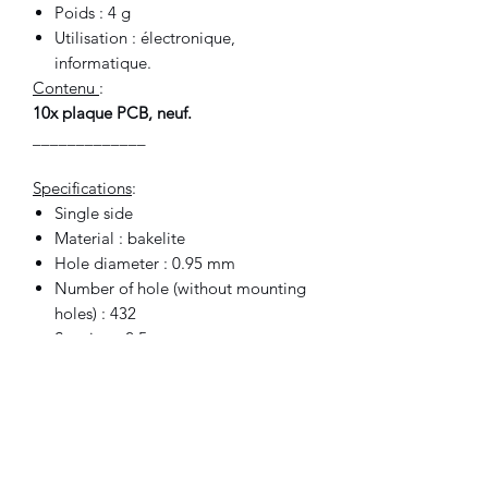
Poids : 4 g
Utilisation : électronique,
informatique.
Contenu
:
10x plaque PCB, neuf.
_____________
Specifications
:
Single side
Material : bakelite
Hole diameter : 0.95 mm
Number of hole (without mounting
holes) : 432
Spacing : 2.5mm
Thickness : 1 mm
Size : 7x5 cm
Weight : 4 g
Use for : electronic, computers.