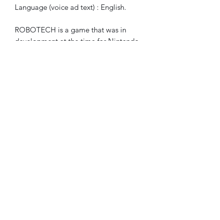
Language (voice ad text) : English.
ROBOTECH is a game that was in
development at the time for Nintendo
64 but
never released. The game is therefore
not complete but several levels are
playable.
Only compatible with American
Nintendo 64 (NTSC) or Japanese N64
with modified cartridge port.
Does not compatible with European
Nintendo 64 (PAL).
©2023 FLAM electronique.