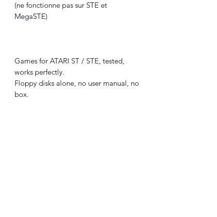
(ne fonctionne pas sur STE et
MegaSTE)
Games for ATARI ST / STE, tested,
works perfectly.
Floppy disks alone, no user manual, no
box.
Used, good condition.
Attention
:
Hot Shot game work ONLY on
Atari
STF
and
MegaST
.
Does not work on STE and MegaSTE.
©2022 FLAM electronique.