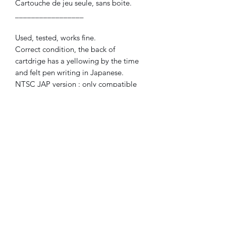
Cartouche de jeu seule, sans boite.
_________________
Used, tested, works fine.
Correct condition, the back of
cartdrige has a yellowing by the time
and felt pen writing in Japanese.
NTSC JAP version : only compatible
with Nintendo Super Famicom.
Game cartdrige only, without box.
©2023 FLAM electronique.
No Reviews Yet